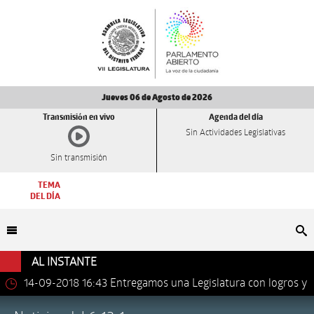
Jueves 06 de Agosto de 2026
Transmisión en vivo
Agenda del día
Sin Actividades Legislativas
Sin transmisión
TEMA
DEL DÍA
Bu
AL INSTANTE
14-09-2018 16:43
Entregamos una Legislatura con logros y
avances importantes: Dip. Leonel Luna Estrada.