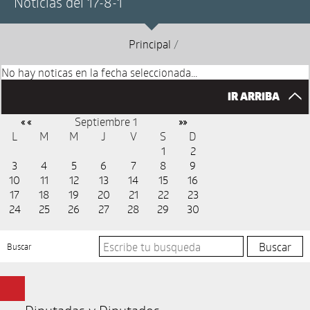
Noticias del 17-8-1
Principal
/
No hay noticas en la fecha seleccionada...
IR ARRIBA
Septiembre 1
« «
»»
L
M
M
J
V
S
D
1
2
3
4
5
6
7
8
9
10
11
12
13
14
15
16
17
18
19
20
21
22
23
24
25
26
27
28
29
30
Buscar