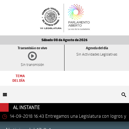
Sábado 08 de Agosto de 2026
Transmisión en vivo
Agenda del día
Sin Actividades Legislativas
Sin transmisión
TEMA
DEL DÍA
Bu
AL INSTANTE
14-09-2018 16:43
Entregamos una Legislatura con logros y
avances importantes: Dip. Leonel Luna Estrada.