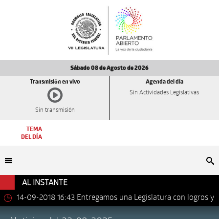
Sábado 08 de Agosto de 2026
Transmisión en vivo
Agenda del día
Sin Actividades Legislativas
Sin transmisión
TEMA
DEL DÍA
Bu
AL INSTANTE
14-09-2018 16:43
Entregamos una Legislatura con logros y
avances importantes: Dip. Leonel Luna Estrada.