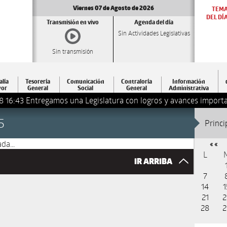
Viernes 07 de Agosto de 2026
TEM
DEL DÍ
Transmisión en vivo
Agenda del día
Sin Actividades Legislativas
Sin transmisión
alía
Tesorería
Comunicación
Contraloría
Información
or
General
Social
General
Administrativa
latura con logros y avances importantes: Dip. Leonel Luna Estra
5
Princi
da...
« «
L
IR ARRIBA
7
14
1
21
2
28
2