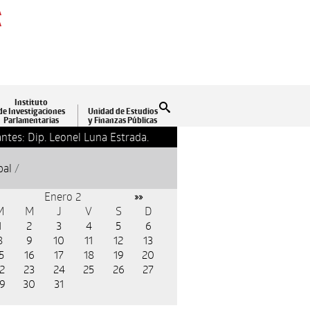
A
A
Instituto
Buscar
de Investigaciones
Unidad de Estudios
Parlamentarias
y Finanzas Públicas
da.
13-09-2018 17:24
Clausura la Asamblea Legislativa de
pal
/
Enero 2
»»
M
M
J
V
S
D
1
2
3
4
5
6
8
9
10
11
12
13
5
16
17
18
19
20
2
23
24
25
26
27
9
30
31