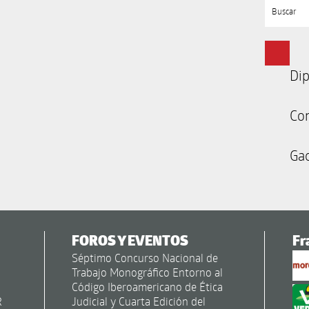
Buscar
Dip
Co
Gac
FOROS Y EVENTOS
Fr
Séptimo Concurso Nacional de
Trabajo Monográfico Entorno al
Código Iberoamericano de Ética
R
Judicial y Cuarta Edición del