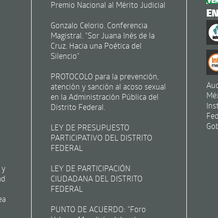
Premio Nacional al Mérito Judicial
E
Gonzalo Celorio. Conferencia
Magistral. "Sor Juana Inés de la
Cruz. Hacia una Poética del
Silencio"
PROTOCOLO para la prevención,
Aud
atención y sanción al acoso sexual
Mé
en la Administración Pública del
Ins
Distrito Federal.
Fed
Gob
LEY DE PRESUPUESTO
PARTICIPATIVO DEL DISTRITO
FEDERAL
 y
LEY DE PARTICIPACIÓN
ad
CIUDADANA DEL DISTRITO
FEDERAL
ea
PUNTO DE ACUERDO: "Foro