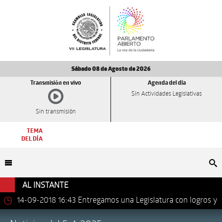
Sábado 08 de Agosto de 2026
Transmisión en vivo
Agenda del día
Sin Actividades Legislativas
Sin transmisión
TEMA
DEL DÍA
Bu
AL INSTANTE
14-09-2018 16:43
Entregamos una Legislatura con logros y
avances importantes: Dip. Leonel Luna Estrada.