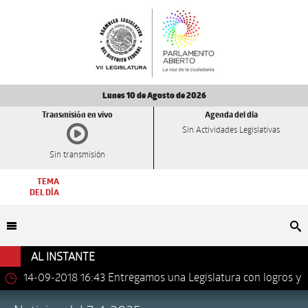
Lunes 10 de Agosto de 2026
Transmisión en vivo
Agenda del día
Sin Actividades Legislativas
Sin transmisión
TEMA
DEL DÍA
Bu
AL INSTANTE
14-09-2018 16:43
Entregamos una Legislatura con logros y
avances importantes: Dip. Leonel Luna Estrada.