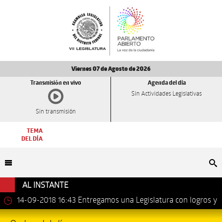
Viernes 07 de Agosto de 2026
Transmisión en vivo
Agenda del día
Sin Actividades Legislativas
Sin transmisión
TEMA
DEL DÍA
Bu
AL INSTANTE
14-09-2018 16:43
Entregamos una Legislatura con logros y
avances importantes: Dip. Leonel Luna Estrada.