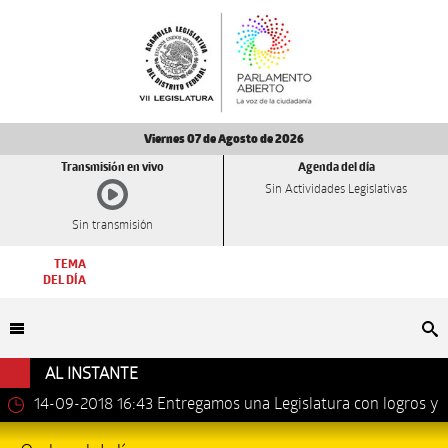
Viernes 07 de Agosto de 2026
Transmisión en vivo
Agenda del día
Sin Actividades Legislativas
Sin transmisión
TEMA
DEL DÍA
Bu
AL INSTANTE
amos una Legislatura con logros y
13-09-2018 17:24
Clausu
Leonel Luna Estrada.
Distrito Federal los trabajos