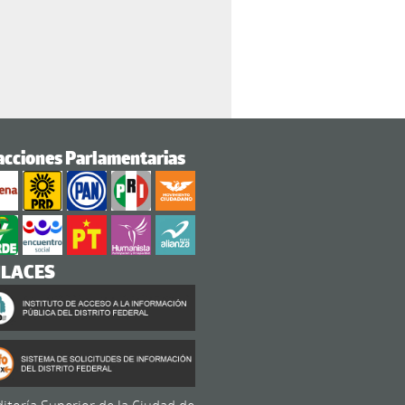
acciones Parlamentarias
NLACES