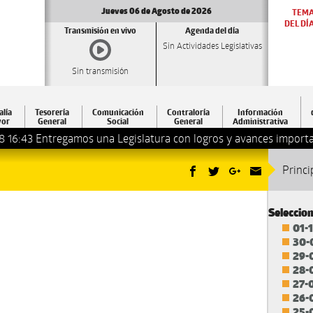
Jueves 06 de Agosto de 2026
TEM
DEL DÍ
Transmisión en vivo
Agenda del día
Sin Actividades Legislativas
Sin transmisión
alía
Tesorería
Comunicación
Contraloría
Información
or
General
Social
General
Administrativa
8 16:43
Entregamos una Legislatura con logros y avances importa
Princi
Seleccio
01-
30-
29-
28-
27-
26-
25-