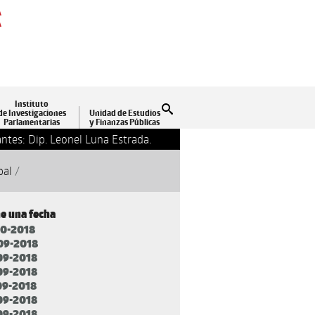
A
A
Instituto
Buscar
de Investigaciones
Unidad de Estudios
Parlamentarias
y Finanzas Públicas
ntes: Dip. Leonel Luna Estrada.
13-09-2018 17:24
Clausu
pal
/
ne una fecha
10-2018
09-2018
09-2018
09-2018
09-2018
09-2018
09-2018