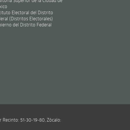
itoría Superior de la Ciudad de
xico
tituto Electoral del Distrito
eral (Distritos Electorales)
ierno del Distrito Federal
r Recinto: 51-30-19-80, Zócalo: