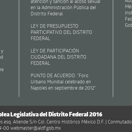
Aud
atención y sanción al acoso sexual
Mé
en la Administración Pública del
Ins
Distrito Federal.
Fed
Gob
LEY DE PRESUPUESTO
PARTICIPATIVO DEL DISTRITO
FEDERAL
 y
LEY DE PARTICIPACIÓN
ad
CIUDADANA DEL DISTRITO
FEDERAL
ea
PUNTO DE ACUERDO: "Foro
Urbano Mundial celebrado en
Napoles en septiembre de 2012"
ea Legislativa del Distrito Federal 2016
s esq. Allende S/n Col. Centro Histórico México D.F. | Conmutado
19-00 webmaster@aldf.gob.mx