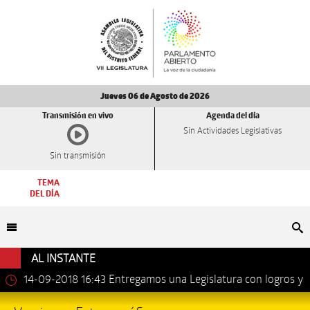
Jueves 06 de Agosto de 2026
Transmisión en vivo
Agenda del día
Sin Actividades Legislativas
Sin transmisión
TEMA
DEL DÍA
Bu
AL INSTANTE
14-09-2018 16:43
Entregamos una Legislatura con logros y
avances importantes: Dip. Leonel Luna Estrada.