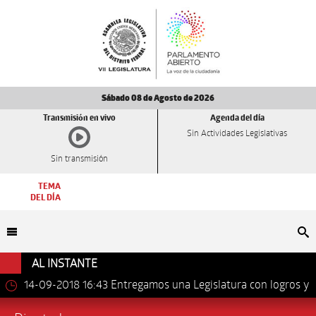
Sábado 08 de Agosto de 2026
Transmisión en vivo
Agenda del día
Sin Actividades Legislativas
Sin transmisión
TEMA
DEL DÍA
Bu
AL INSTANTE
14-09-2018 16:43
Entregamos una Legislatura con logros y
avances importantes: Dip. Leonel Luna Estrada.