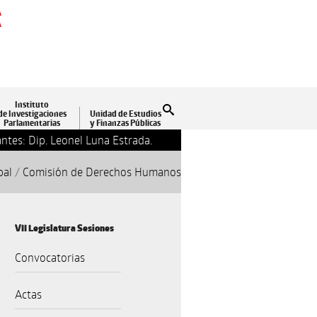
A
A
Instituto
Buscar
de Investigaciones
Unidad de Estudios
Parlamentarias
y Finanzas Públicas
ntes: Dip. Leonel Luna Estrada.
13-09-2018 17:24
Clausu
pal
/
Comisión de Derechos Humanos
VII Legislatura Sesiones
Convocatorias
Actas