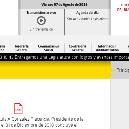
Viernes 07 de Agosto de 2026
TEM
DEL DÍ
Transmisión en vivo
Agenda del día
Sin Actividades Legislativas
Sin transmisión
alía
Tesorería
Comunicación
Contraloría
Información
or
General
Social
General
Administrativa
8 16:43
Entregamos una Legislatura con logros y avances importa
Princi
uis A Gonzalez Placencia, Presidente de la
el 31 de Diciembre de 2010 concluye el