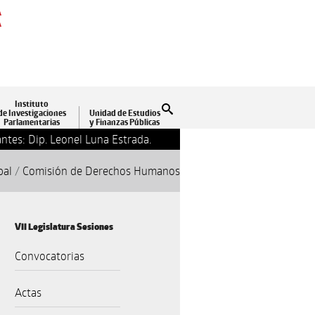
A
A
Instituto
Buscar
de Investigaciones
Unidad de Estudios
Parlamentarias
y Finanzas Públicas
ntes: Dip. Leonel Luna Estrada.
13-09-2018 17:24
Clausu
pal
/
Comisión de Derechos Humanos
VII Legislatura Sesiones
Convocatorias
Actas