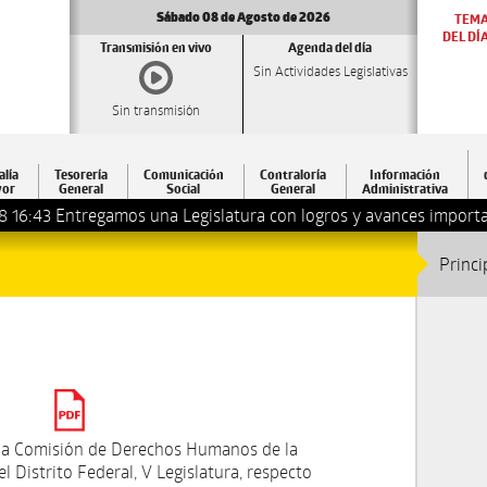
Sábado 08 de Agosto de 2026
TEM
DEL DÍ
Transmisión en vivo
Agenda del día
Sin Actividades Legislativas
Sin transmisión
alía
Tesorería
Comunicación
Contraloría
Información
or
General
Social
General
Administrativa
8 16:43
Entregamos una Legislatura con logros y avances importa
Princi
la Comisión de Derechos Humanos de la
l Distrito Federal, V Legislatura, respecto