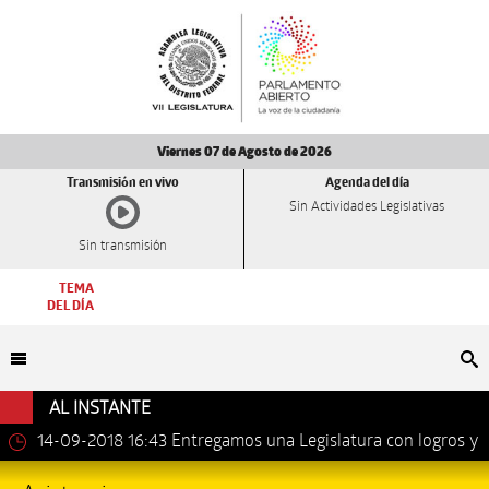
Viernes 07 de Agosto de 2026
Transmisión en vivo
Agenda del día
Sin Actividades Legislativas
Sin transmisión
TEMA
DEL DÍA
Bu
AL INSTANTE
14-09-2018 16:43
Entregamos una Legislatura con logros y
avances importantes: Dip. Leonel Luna Estrada.