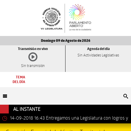
Domingo 09 de Agosto de 2026
Transmisión en vivo
Agenda del día
Sin Actividades Legislativas
Sin transmisión
TEMA
DEL DÍA
Bu
AL INSTANTE
14-09-2018 16:43
Entregamos una Legislatura con logros y
avances importantes: Dip. Leonel Luna Estrada.