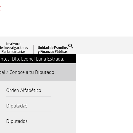
A
A
Instituto
Buscar
de Investigaciones
Unidad de Estudios
Parlamentarias
y Finanzas Públicas
ntes: Dip. Leonel Luna Estrada.
13-09-2018 17:24
Clausu
pal
/
Conoce a tu Diputado
Orden Alfabético
Diputadas
Diputados