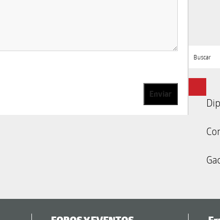
Buscar
Enviar
Dip
Co
Gac