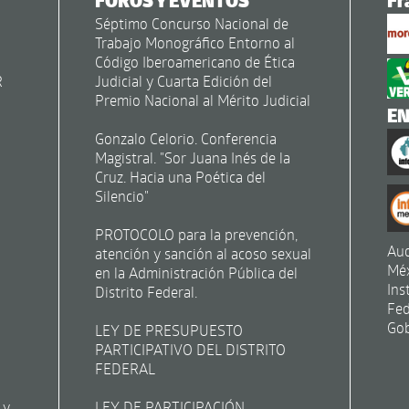
FOROS Y EVENTOS
Fr
Séptimo Concurso Nacional de
Trabajo Monográfico Entorno al
Código Iberoamericano de Ética
R
Judicial y Cuarta Edición del
Premio Nacional al Mérito Judicial
E
Gonzalo Celorio. Conferencia
Magistral. "Sor Juana Inés de la
Cruz. Hacia una Poética del
Silencio"
PROTOCOLO para la prevención,
Aud
atención y sanción al acoso sexual
Mé
en la Administración Pública del
Ins
Distrito Federal.
Fed
Gob
LEY DE PRESUPUESTO
PARTICIPATIVO DEL DISTRITO
FEDERAL
 y
LEY DE PARTICIPACIÓN