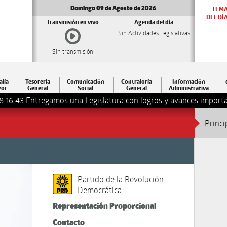
Domingo 09 de Agosto de 2026
TEM
DEL DÍ
Transmisión en vivo
Agenda del día
Sin Actividades Legislativas
Sin transmisión
alía
Tesorería
Comunicación
Contraloría
Información
or
General
Social
General
Administrativa
8 16:43
Entregamos una Legislatura con logros y avances importa
Princi
Partido de la Revolución
Democrática
Representación Proporcional
Contacto