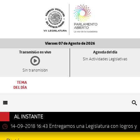
Viernes 07 de Agosto de 2026
Transmisión en vivo
Agenda del día
Sin Actividades Legislativas
Sin transmisión
TEMA
DEL DÍA
Bu
AL INSTANTE
14-09-2018 16:43
Entregamos una Legislatura con logros y
avances importantes: Dip. Leonel Luna Estrada.