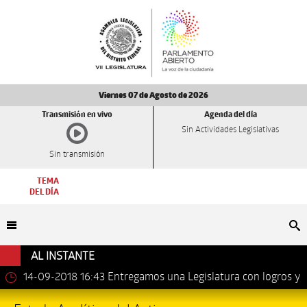
Viernes 07 de Agosto de 2026
Transmisión en vivo
Agenda del día
Sin Actividades Legislativas
Sin transmisión
TEMA
DEL DÍA
Bu
AL INSTANTE
14-09-2018 16:43
Entregamos una Legislatura con logros y
avances importantes: Dip. Leonel Luna Estrada.