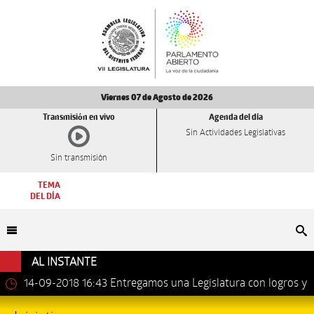
Viernes 07 de Agosto de 2026
Transmisión en vivo
Agenda del día
Sin Actividades Legislativas
Sin transmisión
TEMA
DEL DÍA
Bu
AL INSTANTE
14-09-2018 16:43
Entregamos una Legislatura con logros y
avances importantes: Dip. Leonel Luna Estrada.