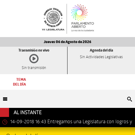
Jueves 06 de Agosto de 2026
Transmisión en vivo
Agenda del día
Sin Actividades Legislativas
Sin transmisión
TEMA
DEL DÍA
Bu
AL INSTANTE
14-09-2018 16:43
Entregamos una Legislatura con logros y
avances importantes: Dip. Leonel Luna Estrada.