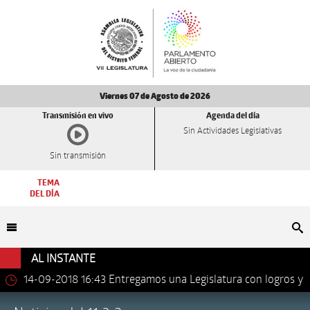
Viernes 07 de Agosto de 2026
Transmisión en vivo
Agenda del día
Sin Actividades Legislativas
Sin transmisión
TEMA
DEL DÍA
Bu
AL INSTANTE
14-09-2018 16:43
Entregamos una Legislatura con logros y
avances importantes: Dip. Leonel Luna Estrada.