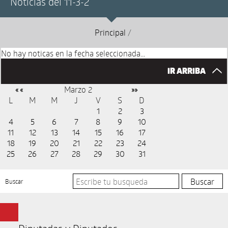
Noticias del 11-3-2
Principal
/
No hay noticas en la fecha seleccionada...
IR ARRIBA
Marzo 2
« «
»»
L
M
M
J
V
S
D
1
2
3
4
5
6
7
8
9
10
11
12
13
14
15
16
17
18
19
20
21
22
23
24
25
26
27
28
29
30
31
Buscar