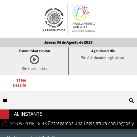
Jueves 06 de Agosto de 2026
Transmisión en vivo
Agenda del día
Sin Actividades Legislativas
Sin transmisión
TEMA
DEL DÍA
Bu
AL INSTANTE
14-09-2018 16:43
Entregamos una Legislatura con logros y
avances importantes: Dip. Leonel Luna Estrada.