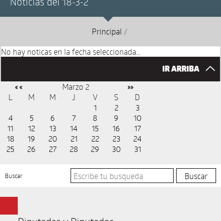
Noticias del 18-3-2
Principal
/
No hay noticas en la fecha seleccionada...
IR ARRIBA
Marzo 2
« «
»»
L
M
M
J
V
S
D
1
2
3
4
5
6
7
8
9
10
11
12
13
14
15
16
17
18
19
20
21
22
23
24
25
26
27
28
29
30
31
Buscar