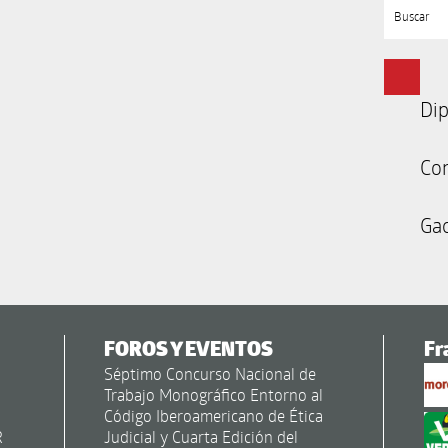
Buscar
Dip
Co
Gac
FOROS Y EVENTOS
Fr
Séptimo Concurso Nacional de
Trabajo Monográfico Entorno al
Código Iberoamericano de Ética
R
Judicial y Cuarta Edición del