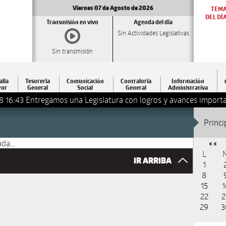
Viernes 07 de Agosto de 2026
TEM
DEL DÍ
Transmisión en vivo
Agenda del día
Sin Actividades Legislativas
Sin transmisión
alía
Tesorería
Comunicación
Contraloría
Información
or
General
Social
General
Administrativa
8 16:43
Entregamos una Legislatura con logros y avances importa
Princi
da...
« «
L
IR ARRIBA
1
8
15
1
22
2
29
3