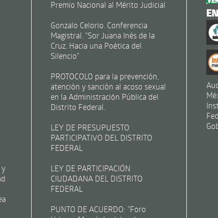
Premio Nacional al Mérito Judicial
E
Gonzalo Celorio. Conferencia
Magistral. "Sor Juana Inés de la
Cruz. Hacia una Poética del
Silencio"
PROTOCOLO para la prevención,
Aud
atención y sanción al acoso sexual
Mé
en la Administración Pública del
Ins
Distrito Federal.
Fed
Gob
LEY DE PRESUPUESTO
PARTICIPATIVO DEL DISTRITO
FEDERAL
 y
LEY DE PARTICIPACIÓN
ad
CIUDADANA DEL DISTRITO
FEDERAL
ea
PUNTO DE ACUERDO: "Foro