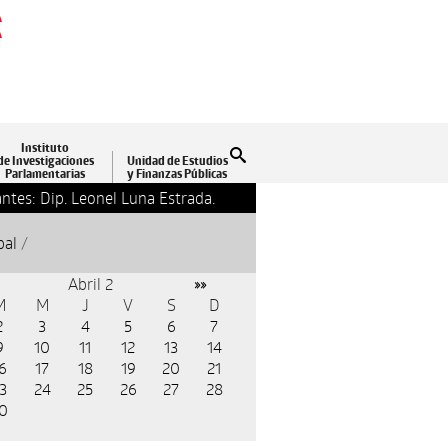
A
A
Instituto
Buscar
de Investigaciones
Unidad de Estudios
Parlamentarias
y Finanzas Públicas
ntes: Dip. Leonel Luna Estrada.
13-09-2018 17:24
Clausu
pal
/
Abril 2
»»
M
M
J
V
S
D
2
3
4
5
6
7
9
10
11
12
13
14
6
17
18
19
20
21
3
24
25
26
27
28
0