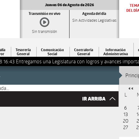
Jueves 06 de Agosto de 2026
TEM
DEL DÍ
Transmisión en vivo
Agenda del día
Sin Actividades Legislativas
Sin transmisión
alía
Tesorería
Comunicación
Contraloría
Información
or
General
Social
General
Administrativa
8 16:43
Entregamos una Legislatura con logros y avances importa
5
Princi
da...
« «
L
IR ARRIBA
6
13
1
20
2
27
2