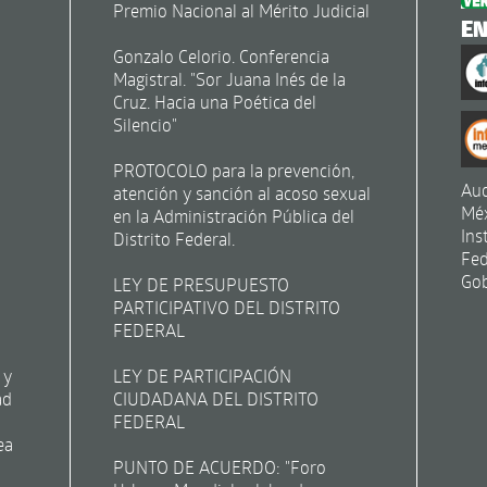
Premio Nacional al Mérito Judicial
E
Gonzalo Celorio. Conferencia
Magistral. "Sor Juana Inés de la
Cruz. Hacia una Poética del
Silencio"
PROTOCOLO para la prevención,
Aud
atención y sanción al acoso sexual
Mé
en la Administración Pública del
Ins
Distrito Federal.
Fed
Gob
LEY DE PRESUPUESTO
PARTICIPATIVO DEL DISTRITO
FEDERAL
 y
LEY DE PARTICIPACIÓN
ad
CIUDADANA DEL DISTRITO
FEDERAL
ea
PUNTO DE ACUERDO: "Foro