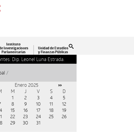
A
A
Instituto
Buscar
de Investigaciones
Unidad de Estudios
Parlamentarias
y Finanzas Públicas
ntes: Dip. Leonel Luna Estrada.
13-09-2018 17:24
Clausu
pal
/
Enero 2025
»»
M
M
J
V
S
D
1
2
3
4
5
7
8
9
10
11
12
4
15
16
17
18
19
1
22
23
24
25
26
8
29
30
31