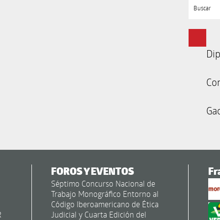
Buscar
Dip
Co
Gac
FOROS Y EVENTOS
Fr
Séptimo Concurso Nacional de
Trabajo Monográfico Entorno al
Código Iberoamericano de Ética
R
Judicial y Cuarta Edición del