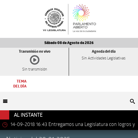
Sábado 08 de Agosto de 2026
Transmisión en vivo
Agenda del día
Sin Actividades Legislativas
Sin transmisión
TEMA
DEL DÍA
Bu
AL INSTANTE
14-09-2018 16:43
Entregamos una Legislatura con logros y
avances importantes: Dip. Leonel Luna Estrada.