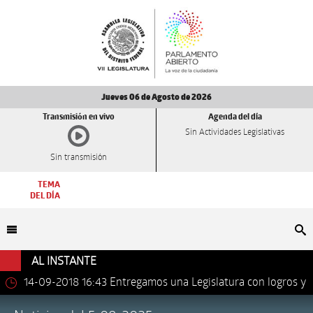
Jueves 06 de Agosto de 2026
Transmisión en vivo
Agenda del día
Sin Actividades Legislativas
Sin transmisión
TEMA
DEL DÍA
Bu
AL INSTANTE
14-09-2018 16:43
Entregamos una Legislatura con logros y
avances importantes: Dip. Leonel Luna Estrada.