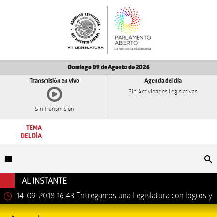
Domingo 09 de Agosto de 2026
Transmisión en vivo
Agenda del día
Sin Actividades Legislativas
Sin transmisión
TEMA
DEL DÍA
Bu
AL INSTANTE
14-09-2018 16:43
Entregamos una Legislatura con logros y
avances importantes: Dip. Leonel Luna Estrada.