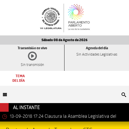
Sábado 08 de Agosto de 2026
Transmisión en vivo
Agenda del día
Sin Actividades Legislativas
Sin transmisión
TEMA
DEL DÍA
Bu
AL INSTANTE
13-09-2018 17:24
Clausura la Asamblea Legislativa del
Distrito Federal los trabajos de la VII Legislatura.