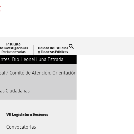
A
A
Instituto
Buscar
de Investigaciones
Unidad de Estudios
Parlamentarias
y Finanzas Públicas
ntes: Dip. Leonel Luna Estrada.
13-09-2018 17:24
Clausu
pal
/
Comité de Atención, Orientación
jas Ciudadanas
VII Legislatura Sesiones
Convocatorias