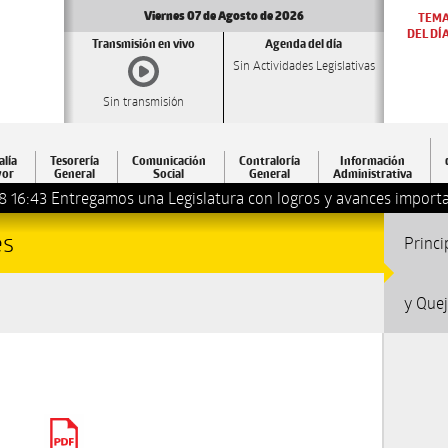
Viernes 07 de Agosto de 2026
TEM
DEL DÍ
Transmisión en vivo
Agenda del día
Sin Actividades Legislativas
Sin transmisión
alía
Tesorería
Comunicación
Contraloría
Información
or
General
Social
General
Administrativa
8 16:43
Entregamos una Legislatura con logros y avances importa
es
Princi
y Que