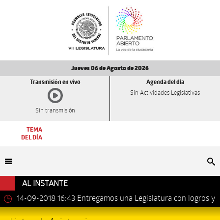
Jueves 06 de Agosto de 2026
Transmisión en vivo
Agenda del día
Sin Actividades Legislativas
Sin transmisión
TEMA
DEL DÍA
Bu
AL INSTANTE
14-09-2018 16:43
Entregamos una Legislatura con logros y
avances importantes: Dip. Leonel Luna Estrada.