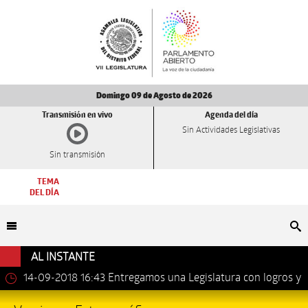
Domingo 09 de Agosto de 2026
Transmisión en vivo
Agenda del día
Sin Actividades Legislativas
Sin transmisión
TEMA
DEL DÍA
Bu
AL INSTANTE
14-09-2018 16:43
Entregamos una Legislatura con logros y
avances importantes: Dip. Leonel Luna Estrada.