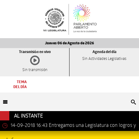
Jueves 06 de Agosto de 2026
Transmisión en vivo
Agenda del día
Sin Actividades Legislativas
Sin transmisión
TEMA
DEL DÍA
Bu
AL INSTANTE
14-09-2018 16:43
Entregamos una Legislatura con logros y
avances importantes: Dip. Leonel Luna Estrada.