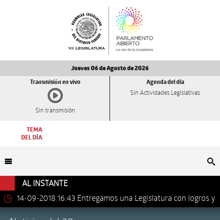
Jueves 06 de Agosto de 2026
Transmisión en vivo
Agenda del día
Sin Actividades Legislativas
Sin transmisión
TEMA
DEL DÍA
Bu
AL INSTANTE
14-09-2018 16:43
Entregamos una Legislatura con logros y
avances importantes: Dip. Leonel Luna Estrada.