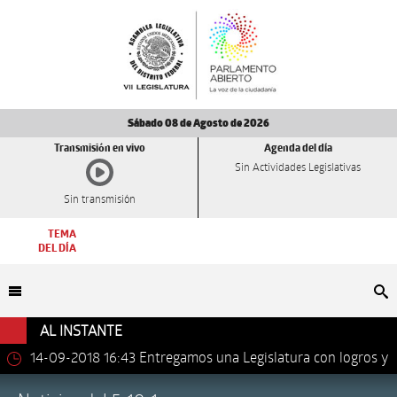
Sábado 08 de Agosto de 2026
Transmisión en vivo
Agenda del día
Sin Actividades Legislativas
Sin transmisión
TEMA
DEL DÍA
Bu
AL INSTANTE
14-09-2018 16:43
Entregamos una Legislatura con logros y
avances importantes: Dip. Leonel Luna Estrada.