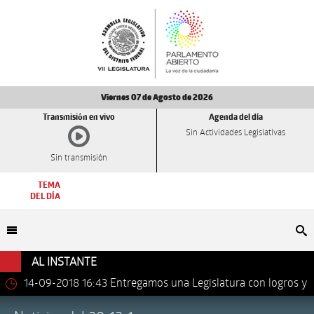
Viernes 07 de Agosto de 2026
Transmisión en vivo
Agenda del día
Sin Actividades Legislativas
Sin transmisión
TEMA
DEL DÍA
Bu
AL INSTANTE
14-09-2018 16:43
Entregamos una Legislatura con logros y
avances importantes: Dip. Leonel Luna Estrada.