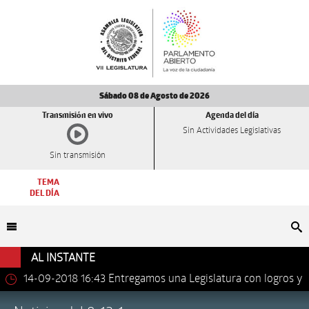
Sábado 08 de Agosto de 2026
Transmisión en vivo
Agenda del día
Sin Actividades Legislativas
Sin transmisión
TEMA
DEL DÍA
Bu
AL INSTANTE
14-09-2018 16:43
Entregamos una Legislatura con logros y
avances importantes: Dip. Leonel Luna Estrada.