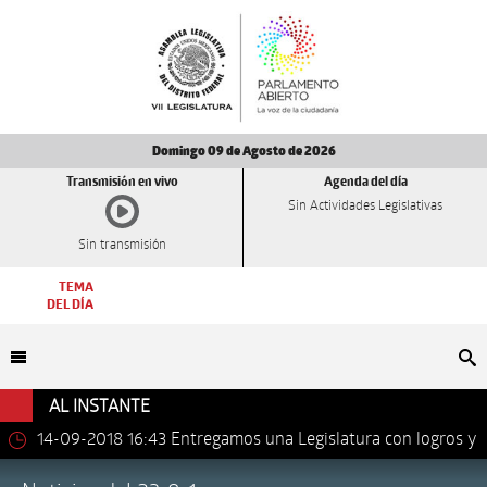
Domingo 09 de Agosto de 2026
Transmisión en vivo
Agenda del día
Sin Actividades Legislativas
Sin transmisión
TEMA
DEL DÍA
Bu
AL INSTANTE
14-09-2018 16:43
Entregamos una Legislatura con logros y
avances importantes: Dip. Leonel Luna Estrada.