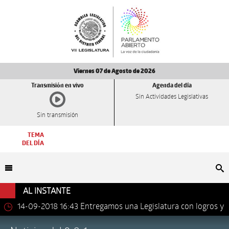
Viernes 07 de Agosto de 2026
Transmisión en vivo
Agenda del día
Sin Actividades Legislativas
Sin transmisión
TEMA
DEL DÍA
Bu
AL INSTANTE
14-09-2018 16:43
Entregamos una Legislatura con logros y
avances importantes: Dip. Leonel Luna Estrada.