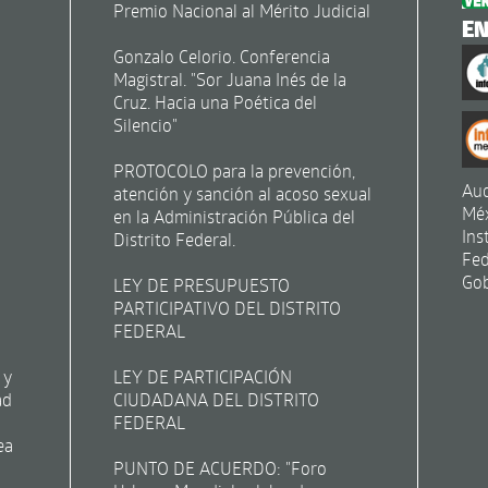
Premio Nacional al Mérito Judicial
E
Gonzalo Celorio. Conferencia
Magistral. "Sor Juana Inés de la
Cruz. Hacia una Poética del
Silencio"
PROTOCOLO para la prevención,
Aud
atención y sanción al acoso sexual
Mé
en la Administración Pública del
Ins
Distrito Federal.
Fed
Gob
LEY DE PRESUPUESTO
PARTICIPATIVO DEL DISTRITO
FEDERAL
 y
LEY DE PARTICIPACIÓN
ad
CIUDADANA DEL DISTRITO
FEDERAL
ea
PUNTO DE ACUERDO: "Foro