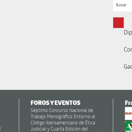
Buscar
Dip
Co
Gac
FOROS Y EVENTOS
Fr
Séptimo Concurso Nacional de
Trabajo Monográfico Entorno al
Código Iberoamericano de Ética
R
Judicial y Cuarta Edición del