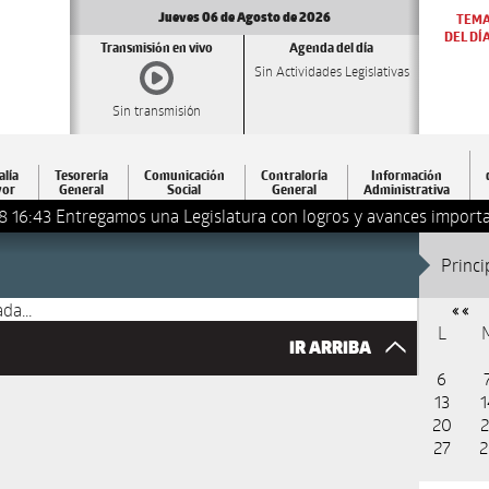
Jueves 06 de Agosto de 2026
TEM
DEL DÍ
Transmisión en vivo
Agenda del día
Sin Actividades Legislativas
Sin transmisión
alía
Tesorería
Comunicación
Contraloría
Información
or
General
Social
General
Administrativa
8 16:43
Entregamos una Legislatura con logros y avances importa
Princi
da...
« «
L
IR ARRIBA
6
13
1
20
2
27
2