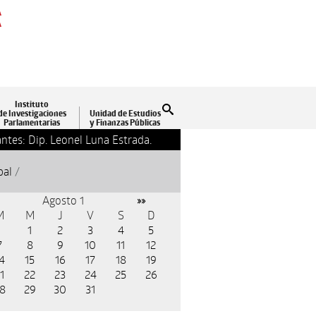
A
A
Instituto
Buscar
de Investigaciones
Unidad de Estudios
Parlamentarias
y Finanzas Públicas
ntes: Dip. Leonel Luna Estrada.
13-09-2018 17:24
Clausu
pal
/
Agosto 1
»»
M
M
J
V
S
D
1
2
3
4
5
7
8
9
10
11
12
4
15
16
17
18
19
1
22
23
24
25
26
8
29
30
31