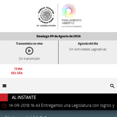
Domingo 09 de Agosto de 2026
Transmisión en vivo
Agenda del día
Sin Actividades Legislativas
Sin transmisión
TEMA
DEL DÍA
Bu
AL INSTANTE
14-09-2018 16:43
Entregamos una Legislatura con logros y
avances importantes: Dip. Leonel Luna Estrada.