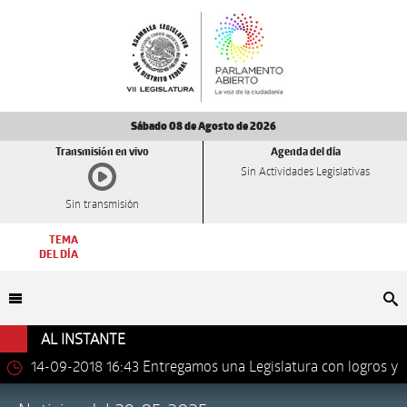
Sábado 08 de Agosto de 2026
Transmisión en vivo
Agenda del día
Sin Actividades Legislativas
Sin transmisión
TEMA
DEL DÍA
Bu
AL INSTANTE
14-09-2018 16:43
Entregamos una Legislatura con logros y
avances importantes: Dip. Leonel Luna Estrada.