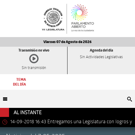
Viernes 07 de Agosto de 2026
Transmisión en vivo
Agenda del día
Sin Actividades Legislativas
Sin transmisión
TEMA
DEL DÍA
Bu
AL INSTANTE
14-09-2018 16:43
Entregamos una Legislatura con logros y
avances importantes: Dip. Leonel Luna Estrada.