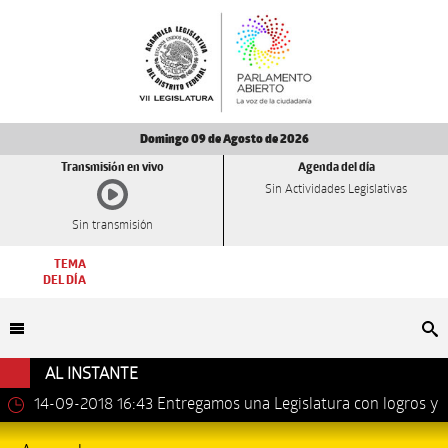
Domingo 09 de Agosto de 2026
Transmisión en vivo
Agenda del día
Sin Actividades Legislativas
Sin transmisión
TEMA
DEL DÍA
Bu
AL INSTANTE
14-09-2018 16:43
Entregamos una Legislatura con logros y
avances importantes: Dip. Leonel Luna Estrada.