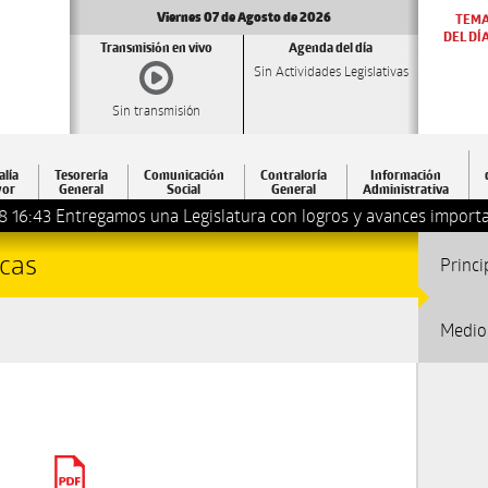
Viernes 07 de Agosto de 2026
TEM
DEL DÍ
Transmisión en vivo
Agenda del día
Sin Actividades Legislativas
Sin transmisión
alía
Tesorería
Comunicación
Contraloría
Información
or
General
Social
General
Administrativa
8 16:43
Entregamos una Legislatura con logros y avances importa
icas
Princi
Medio