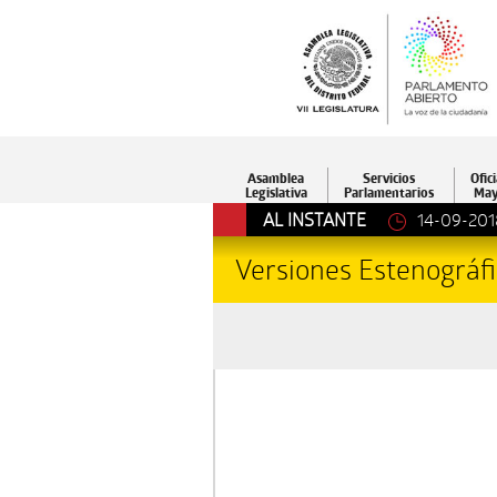
Asamblea
Servicios
Ofici
Legislativa
Parlamentarios
May
AL INSTANTE
14-09-201
Versiones Estenográf