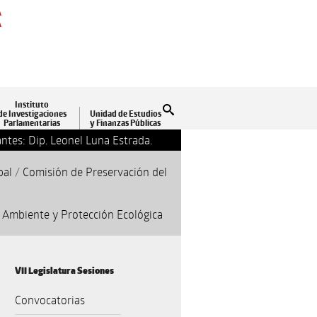
A
A
Instituto
Buscar
de Investigaciones
Unidad de Estudios
Parlamentarias
y Finanzas Públicas
ntes: Dip. Leonel Luna Estrada.
13-09-2018 17:24
Clausu
pal
/
Comisión de Preservación del
 Ambiente y Protección Ecológica
VII Legislatura Sesiones
Convocatorias