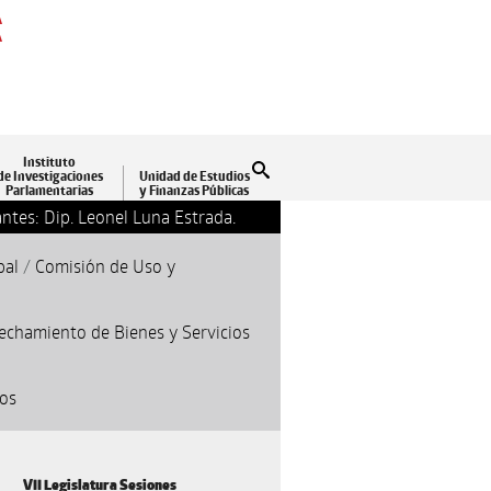
A
A
Instituto
Buscar
de Investigaciones
Unidad de Estudios
Parlamentarias
y Finanzas Públicas
ntes: Dip. Leonel Luna Estrada.
13-09-2018 17:24
Clausu
pal
/
Comisión de Uso y
echamiento de Bienes y Servicios
cos
VII Legislatura Sesiones