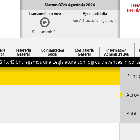
Viernes 07 de Agosto de 2026
TEM
DEL DÍ
Transmisión en vivo
Agenda del día
Sin Actividades Legislativas
Sin transmisión
alía
Tesorería
Comunicación
Contraloría
Información
or
General
Social
General
Administrativa
8 16:43
Entregamos una Legislatura con logros y avances importa
Princi
Aprov
Públi