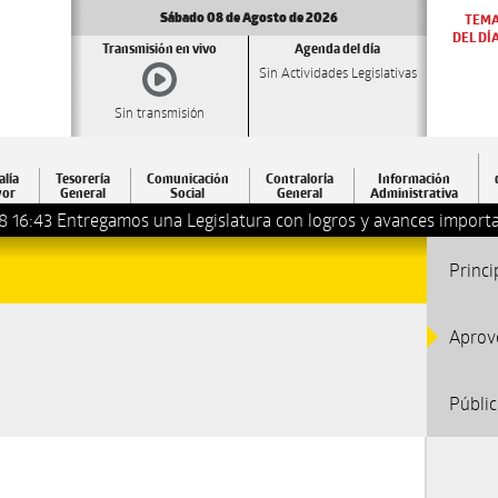
Sábado 08 de Agosto de 2026
TEM
DEL DÍ
Transmisión en vivo
Agenda del día
Sin Actividades Legislativas
Sin transmisión
alía
Tesorería
Comunicación
Contraloría
Información
or
General
Social
General
Administrativa
8 16:43
Entregamos una Legislatura con logros y avances importa
Princi
Aprov
Públi