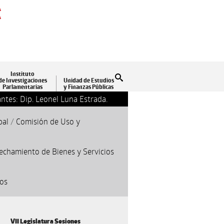
A
A
Instituto
Buscar
de Investigaciones
Unidad de Estudios
Parlamentarias
y Finanzas Públicas
ntes: Dip. Leonel Luna Estrada.
13-09-2018 17:24
Clausu
pal
/
Comisión de Uso y
echamiento de Bienes y Servicios
cos
VII Legislatura Sesiones