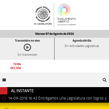
Viernes 07 de Agosto de 2026
Transmisión en vivo
Agenda del día
Sin Actividades Legislativas
Sin transmisión
TEMA
DEL DÍA
Bu
AL INSTANTE
 16:43
Entregamos una Legislatura con logros y
13-09-2018
antes: Dip. Leonel Luna Estrada.
Distrito Federal