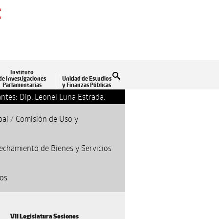
A
A
Instituto
Buscar
de Investigaciones
Unidad de Estudios
Parlamentarias
y Finanzas Públicas
ntes: Dip. Leonel Luna Estrada.
13-09-2018 17:24
Clausu
pal
/
Comisión de Uso y
echamiento de Bienes y Servicios
cos
VII Legislatura Sesiones