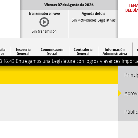
Viernes 07 de Agosto de 2026
TEM
DEL DÍ
Transmisión en vivo
Agenda del día
Sin Actividades Legislativas
Sin transmisión
alía
Tesorería
Comunicación
Contraloría
Información
or
General
Social
General
Administrativa
8 16:43
Entregamos una Legislatura con logros y avances importa
Princi
Aprov
Públi