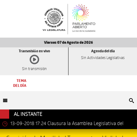
Viernes 07 de Agosto de 2026
Transmisión en vivo
Agenda del día
Sin Actividades Legislativas
Sin transmisión
TEMA
DEL DÍA
Bu
AL INSTANTE
13-09-2018 17:24
Clausura la Asamblea Legislativa del
Distrito Federal los trabajos de la VII Legislatura.