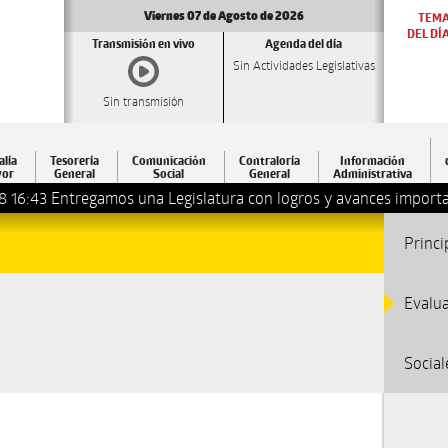
Viernes 07 de Agosto de 2026
TEM
DEL DÍ
Transmisión en vivo
Agenda del día
Sin Actividades Legislativas
Sin transmisión
alía
Tesorería
Comunicación
Contraloría
Información
or
General
Social
General
Administrativa
8 16:43
Entregamos una Legislatura con logros y avances importa
Princi
Evalua
Social