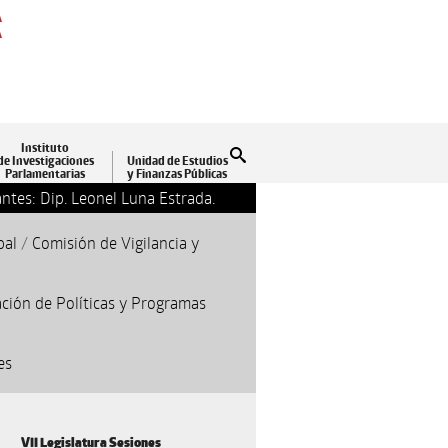
A
A
Instituto
Buscar
de Investigaciones
Unidad de Estudios
Parlamentarias
y Finanzas Públicas
ntes: Dip. Leonel Luna Estrada.
13-09-2018 17:24
Clausu
pal
/
Comisión de Vigilancia y
ción de Políticas y Programas
es
VII Legislatura Sesiones